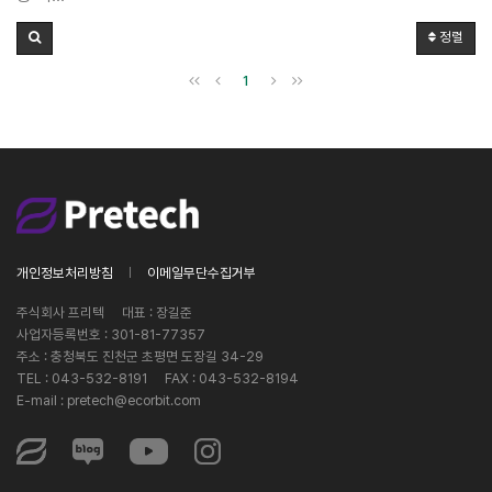
정렬
1
개인정보처리방침
이메일무단수집거부
주식회사 프리텍
대표 : 장길준
사업자등록번호 :
301-81-77357
주소 : 충청북도 진천군 초평면 도장길 34-29
TEL : 043-532-8191
FAX : 043-532-8194
E-mail :
pretech@ecorbit.com